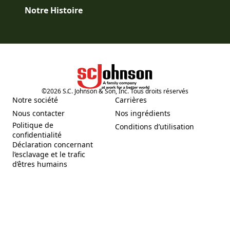
Notre Histoire
©
2026
S.C. Johnson & Son, Inc. Tous droits réservés
(Opens in a new tab)
Notre société
Carrières
(Opens in a new tab)
(Opens in a new tab)
Nous contacter
Nos ingrédients
(Opens in a new tab)
(Opens in a new tab)
Politique de
Conditions d’utilisation
(Opens in a new tab)
(Opens in a new tab)
confidentialité
Déclaration concernant
l’esclavage et le trafic
(Opens in a new tab)
d’êtres humains