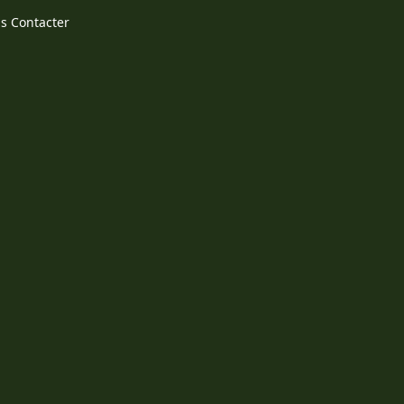
s Contacter
ens in a new tab)