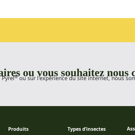
ires ou vous souhaitez nous 
®
 Pyrel
ou sur l'expérience du site internet, nous so
Ass
Produits
Types d’insectes