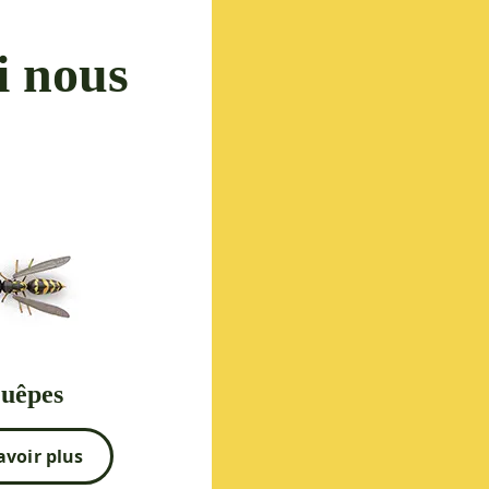
i nous
uêpes
avoir plus