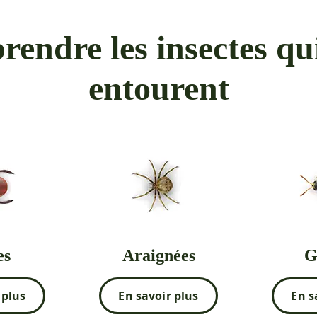
endre les insectes qu
entourent
es
Araignées
G
 plus
En savoir plus
En s