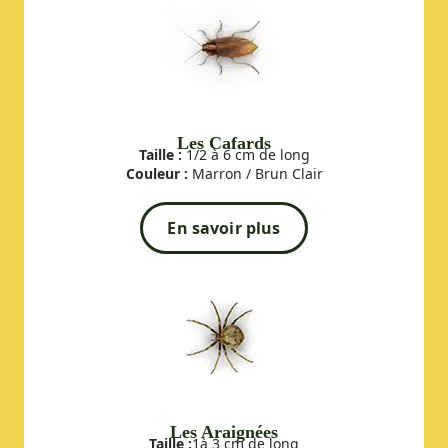
Les Cafards
Taille :
1/2 à 6 cm de long
Couleur :
Marron / Brun Clair
En savoir plus
Les Araignées
Taille :
1à 3 cm de long