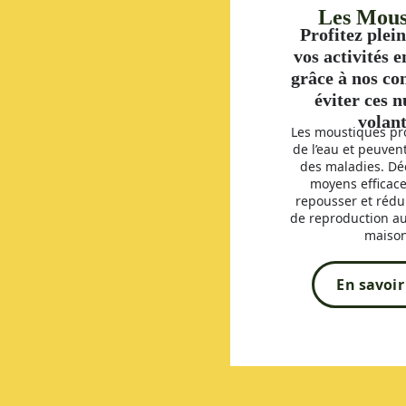
Les Mous
Profitez plei
vos activités e
grâce à nos co
éviter ces n
volants
Les moustiques pro
de l’eau et peuven
des maladies. Dé
moyens efficace
repousser et rédu
de reproduction au
maison
En savoir