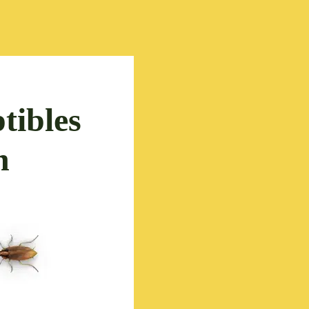
ptibles
​