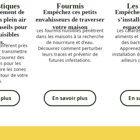
tiques
Fourmis
Les
nement de
Empêchez ces petits
Empêchez
n plein air
envahisseurs de traverser
s’instal
nseils pour
votre maison
espace
Les fourmis nuisibles pénètrent
Les cafard
uisibles
dans les maisons à la recherche
aliments et
.​
de nourriture et d'eau.
des bact
lifèrent près
Découvrez comment perturber
Apprenez 
t transmettre
leurs traces et prévenir de
installation 
couvrez des
futures infestations.
ailleurs 
s pour les
ire les zones
tour de votre
.
 plus
En savoir plus
En s