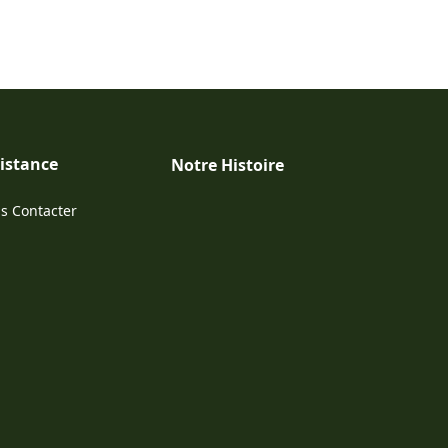
istance
Notre Histoire
s Contacter
ens in a new tab)