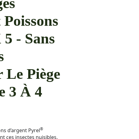
ges
 Poissons
 5 - Sans
s
 Le Piège
e 3 À 4
®
ons d’argent Pyrel
nt ces insectes nuisibles.