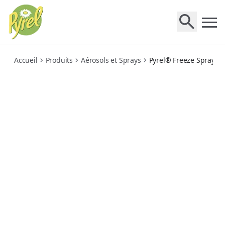
freeze-spray-insectes-rampants
Accueil
Produits
Aérosols et Sprays
Pyrel® Freeze Spray™ I