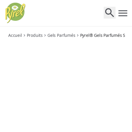
parfumes-senteur-patchouli-notes-boisees
Accueil
Produits
Gels Parfumés
Pyrel® Gels Parfumés Sent