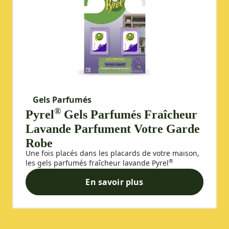
Gels Parfumés
®
Pyrel
Gels Parfumés Fraîcheur
Lavande Parfument Votre Garde
Robe
Une fois placés dans les placards de votre maison,
®
les gels parfumés fraîcheur lavande Pyrel
diffusent un délicat parfum fraîcheur lavande,
En savoir plus
jusqu'à 3 mois.
Pyrel® Gels Parfumés Fraîch
Facile à utiliser, il est recommandé de garder les
placards fermés pour un effet de parfum maximal.