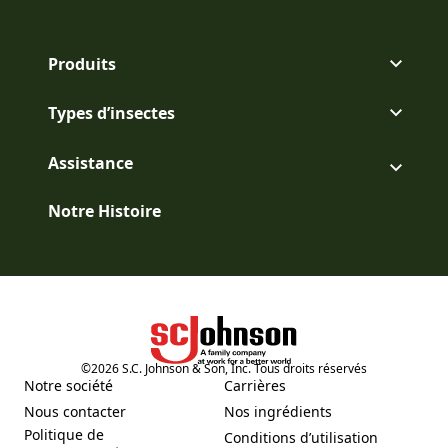
Parfum partiellement de synthèse.
Produits
Types d’insectes
Assistance
Notre Histoire
©
2026
S.C. Johnson & Son, Inc. Tous droits réservés
(Opens in a new tab)
Notre société
Carrières
(Opens in a new tab)
(Opens in a new tab)
Nous contacter
Nos ingrédients
(Opens in a new tab)
(Opens in a new tab)
Politique de
Conditions d’utilisation
(Opens in a new tab)